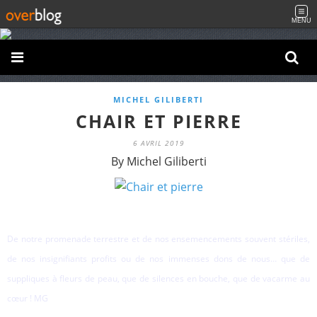
MENU
MICHEL GILIBERTI
CHAIR ET PIERRE
6 AVRIL 2019
By Michel Giliberti
De notre promenade terrestre et de nos ensemencements souvent stériles,
de nos insignifiants profits ou de nos immenses dons de nous… que de
suppliques à fleurs de peau, que de silences en bouche, que de vacarme au
cœur ! MG