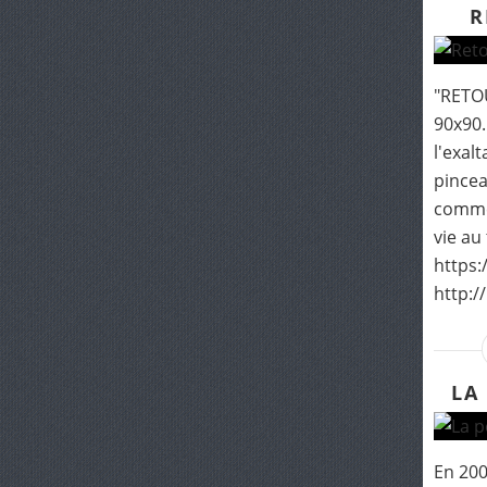
R
"RETOU
90x90.
l'exal
pincea
comme 
vie au
https:
http://
LA
En 200