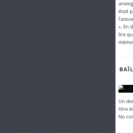
anxiog
était 
l’avou
». En 
lire q
mémoir
BAÎ
Un der
titre 
No co