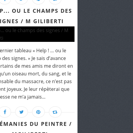
P... OU LE CHAMPS DES
IGNES / M GILIBERTI
rnier tableau « Help ! … ou le
des signes. » Je sais d’avance
rtains de mes amis me diront en
qu’un oiseau mort, du sang, et le
sable du massacre, ce n’est pas
nt joyeux. Je leur répèterai que
resse ne m’a jamais...
ÉMANIES DU PEINTRE /