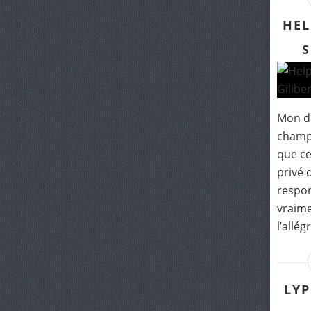
HEL
S
Mon de
champ 
que ce
privé 
respon
vraime
l’allég
LYP