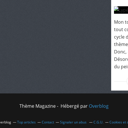
Mon to
tout co
cycle 
thème 
Donc, 
Désord
du pein
Thème Magazine - Hébergé par
Overblog
Overblog
Top articles
Contact
Signaler un abus
C.G.U.
Cookies et