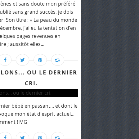
ènes et sans doute mon préféré
publié sans grand succès, je dois
er. Son titre : « La peau du monde
décembre, j’ai eu la tentation d’en
uelques pages revenues en
e ; aussitôt elles...
LLONS... OU LE DERNIER
CRI.
nier bébé en passant... et dont le
évoque mon état d'esprit actuel...
mment ! MG