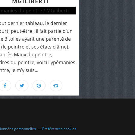
MGILIBERTI
ut dernier tableau, le dernier
urt, peut-être ; il fait partie d’un
de 3 toiles ayant une parenté de
(le peintre et ses états d’âme).
après Maux du peintre,
res du peintre, voici Lypémanies
tre, je m’y suis...
 données personnelles
Préférences cookies