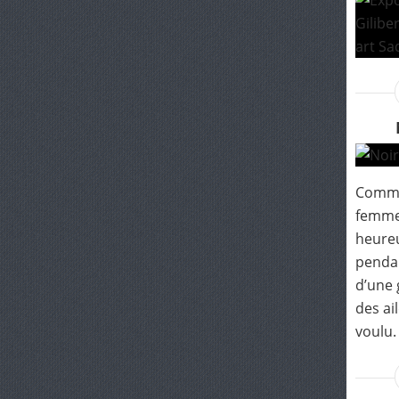
Comme
femme 
heureux
pendan
d’une
des ai
voulu.