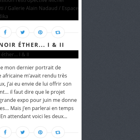
NOIR ÉTHER... I & II
 mon dernier portrait de
africaine m’avait rendu très
, j’ai eu envie de lui offrir son
t… il faut dire que le projet
 grande expo pour juin me donne
les… Mais j’en parlerai en temps
 En attendant voici les deux...