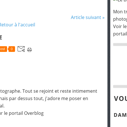
Mon tr
Article suivant »
photog
Retour à l'accueil
Voir le
portai
E
ost
0
otographe. Tout se rejoint et reste intimement
VOU
mais par dessus tout, j'adore me poser en
al.
r le portail Overblog
DAM