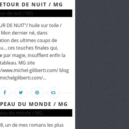
ETOUR DE NUIT / MG
R DE NUIT"/ huile sur toile /
 Mon dernier né, dans
tation des ultimes coups de
u... ces touches finales qui,
par magie, insufflent enfin la
 tableau. MG site
//www.michel-giliberti.com/ blog
michelgiliberti.com/...
 PEAU DU MONDE / MG
8, un de mes romans les plus