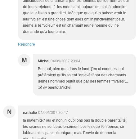
affectueuses de charmants jeunes hommes qui tournent autour
de leurs rejetons...": les mères ont toujours du mal à admettre
que leur fiston a grandi et l'idée que quelqu'un puisse venir le
leur "voler" est une chose dont elles ont instinctivement peur,
même si le "voleur" est un charmant jeune homme qui ne
demande qu'à leur plaire.
Répondre
M
Michel
04/09/2007 23:04
Ben oui, bien que dans le fond, j'en ai connues qui
préfèraient qu'ils soient "enlevés" par des charmants
jeunes hommes plutôt que par des femmes "rivales"...
:o) @ bientôt,Michel
N
nathalie
04/09/2007 20:47
la maternité? oui et non, n' oublions pas la double parentalité,
les racines ne sont pas forcéménnt celles que l'on pense, ce
tableau n'est pas qu'ironique , mais l'envie de donner la