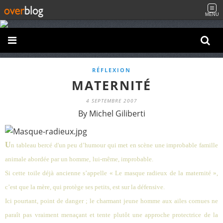
MENU
RÉFLEXION
MATERNITÉ
4 SEPTEMBRE 2007
By Michel Giliberti
U
n tableau bercé d'un peu d’humour qui met en scène une improbable famille
animale abordée par un homme,
lui-même, improbable
.
Si cette toile déjà ancienne s’appelle « Le masque radieux de la maternité »,
c’est que la mère, qui protège ses petits, est sur la défensive.
Ici pourtant, point de danger ; le charmant jeune homme aux ailes cornues ne
paraît pas vraiment menaçant et tente plutôt une approche protectrice de la