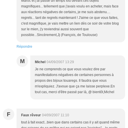
Maroc et j'ai passé un temps fou devant ces objets
magnifiques... tellement que j'avais voulu en acheter, mais face
aux réactions négatives de certains, je me suis abstenu....
regrets... tant de regrets maintenant ! J'aime ce que vous faites,
c'est magnifique, je vais mettre un lien dès ce soir de votre blog
sur le mien, j'y reviendrai aussi souvent que
possible...Sincèrement,Jj (François, de Toulouse)
Répondre
M
Michel
04/09/2007 13:29
Je ne comprends ce que vous voulez dire par
manifestations négatives de certaines personnes à
propos des bijoux touaregs. Il faudra que vous
m'expliquiez. J'avoue que ça me laisse perplexe.En
tout cas, merci d'être passé par là, @ bientôt,Michel
F
Faux rêveur
04/09/2007 11:10
tout à fait exact...bien que dans certains cas il y ait quand même