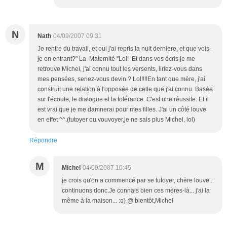
N
Nath
04/09/2007 09:31
Je rentre du travail, et oui j'ai repris la nuit derniere, et que vois-
je en entrant?" La Maternité "Lol! Et dans vos écris je me
retrouve Michel, j'ai connu tout les versents, liriez-vous dans
mes pensées, seriez-vous devin ? Lol!!!!En tant que mère, j'ai
construit une relation à l'opposée de celle que j'ai connu. Basée
sur l'écoute, le dialogue et la tolérance. C'est une réussite. Et il
est vrai que je me damnerai pour mes filles. J'ai un côté louve
en effet ^^.(tutoyer ou vouvoyer,je ne sais plus Michel, lol)
Répondre
M
Michel
04/09/2007 10:45
je crois qu'on a commencé par se tutoyer, chère louve...
continuons donc.Je connais bien ces mères-là... j'ai la
même à la maison... :o) @ bientôt,Michel