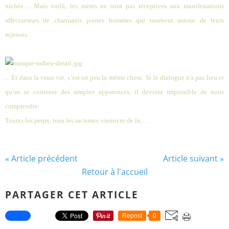
nichée… Mais voilà, les mères ne sont pas réceptives aux manifestations
affectueuses de charmants jeunes hommes qui tournent autour de leurs
rejetons...
... Et dans la vraie vie, c'est un peu la même chose. Si le dialogue n'a pas lieu et
qu'on se contente des simples apparences, il devient impossible de nous
comprendre.
Toutes les peurs,
tous les racismes
viennent de là... .
« Article précédent
Article suivant »
Retour à l'accueil
PARTAGER CET ARTICLE
Repost
0