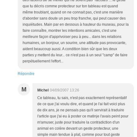
des raisons de se méfier qui ne soient pas "racistes"... le geste
que tu décris comme protecteur sur ton tableau est quand
même troublant, quand on ne connait pas, c'est une manière
d'aborder sans doute un peu trop franche, qui peut causer des
inquiétudes. Main par en dessous à hauteur du museau, pour la
faire connaître, montrer les intentions amicales, c'est une
meilleure façon d'apprivoiser peu à peu... dans les relations
humaines, un bonjour, un sourire, une attitude pas provocante,
aident beaucoup aussi. A condition bien sûr que les deux
parties y mettent du leur... ce n'est pas à un seul "camp" de faire
perpétuellement l'effort...
Répondre
M
Michel
04/09/2007 13:26
Ce tableau, tu sais, n'est pas exactement représentatif
de ce que j'ai voulu dire, et quand je l'ai fait voici plus
de dix ans, je ne pensais pas qu'il servirait à traduire
l'article que j'ai eu à poster ce matinje l'avais peint pour
m'amuser, juste pour traduire la contradiction d'un
animal en colère devant un geste protecteur, une
simple main tendue à plat, comme pour tout geste