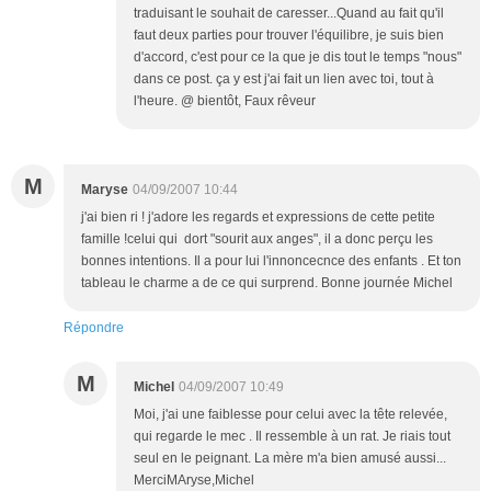
traduisant le souhait de caresser...Quand au fait qu'il
faut deux parties pour trouver l'équilibre, je suis bien
d'accord, c'est pour ce la que je dis tout le temps "nous"
dans ce post. ça y est j'ai fait un lien avec toi, tout à
l'heure. @ bientôt, Faux rêveur
M
Maryse
04/09/2007 10:44
j'ai bien ri ! j'adore les regards et expressions de cette petite
famille !celui qui dort "sourit aux anges", il a donc perçu les
bonnes intentions. Il a pour lui l'innoncecnce des enfants . Et ton
tableau le charme a de ce qui surprend. Bonne journée Michel
Répondre
M
Michel
04/09/2007 10:49
Moi, j'ai une faiblesse pour celui avec la tête relevée,
qui regarde le mec . Il ressemble à un rat. Je riais tout
seul en le peignant. La mère m'a bien amusé aussi...
MerciMAryse,Michel