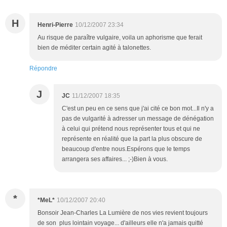
H
Henri-Pierre
10/12/2007 23:34
Au risque de paraître vulgaire, voila un aphorisme que ferait
bien de méditer certain agité à talonettes.
Répondre
J
JC
11/12/2007 18:35
C'est un peu en ce sens que j'ai cité ce bon mot...Il n'y a
pas de vulgarité à adresser un message de dénégation
à celui qui prétend nous représenter tous et qui ne
représente en réalité que la part la plus obscure de
beaucoup d'entre nous.Espérons que le temps
arrangera ses affaires... ;-)Bien à vous.
*
*MeL*
10/12/2007 20:40
Bonsoir Jean-Charles La Lumière de nos vies revient toujours
de son plus lointain voyage... d'ailleurs elle n'a jamais quitté