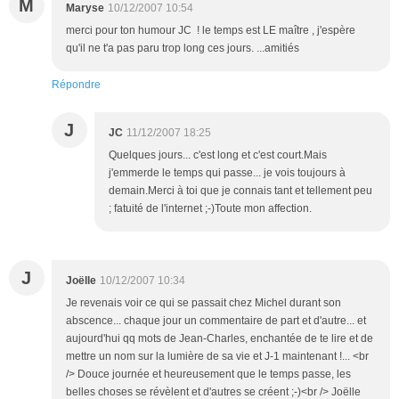
M
Maryse
10/12/2007 10:54
merci pour ton humour JC ! le temps est LE maître , j'espère
qu'il ne t'a pas paru trop long ces jours. ...amitiés
Répondre
J
JC
11/12/2007 18:25
Quelques jours... c'est long et c'est court.Mais
j'emmerde le temps qui passe... je vois toujours à
demain.Merci à toi que je connais tant et tellement peu
; fatuité de l'internet ;-)Toute mon affection.
J
Joëlle
10/12/2007 10:34
Je revenais voir ce qui se passait chez Michel durant son
abscence... chaque jour un commentaire de part et d'autre... et
aujourd'hui qq mots de Jean-Charles, enchantée de te lire et de
mettre un nom sur la lumière de sa vie et J-1 maintenant !... <br
/> Douce journée et heureusement que le temps passe, les
belles choses se révèlent et d'autres se créent ;-)<br /> Joëlle