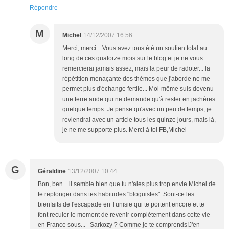
Répondre
M
Michel
14/12/2007 16:56
Merci, merci... Vous avez tous été un soutien total au
long de ces quatorze mois sur le blog et je ne vous
remercierai jamais assez, mais la peur de radoter... la
répétition menaçante des thèmes que j'aborde ne me
permet plus d'échange fertile... Moi-même suis devenu
une terre aride qui ne demande qu'à rester en jachères
quelque temps. Je pense qu'avec un peu de temps, je
reviendrai avec un article tous les quinze jours, mais là,
je ne me supporte plus. Merci à toi FB,Michel
G
Géraldine
13/12/2007 10:44
Bon, ben... il semble bien que tu n'aies plus trop envie Michel de
te replonger dans tes habitudes "bloguistes". Sont-ce les
bienfaits de l'escapade en Tunisie qui te portent encore et te
font reculer le moment de revenir complètement dans cette vie
en France sous... Sarkozy ? Comme je te comprends!J'en