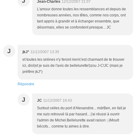
J
Jean-Charles
12/12/2007 21:07
L'amour donne toutes les ressemblances et depuis de
nombreuses années, nos têtes, comme nos corps, ont
tant appris à grandir et à échanger ensemble, que
désormais, elles se confondent presque... JC
J
jkJ*
11/12/2007 13:35
et toutes les sirènes n'y feront rien!c'est charmant de te trouver
ici, dis!(et je suis de l'avis de bellelurette!)zou J-C!JC (mais je
préfère jkJ*)
Répondre
J
JC
11/12/2007 18:43
Surtout celles du port d'Alexandrie... mdrBen, en fait je
me suis retrouvé là par hasard... j'ai réussi à ouvrir
l'admin de Michel.Bellelurette avait raison ;-)Moult
bécots... comme tu aimes à dire.