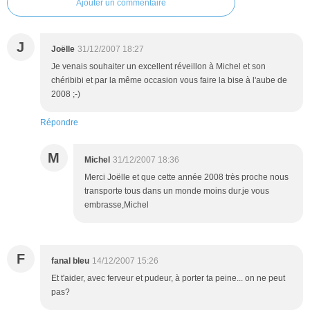
Ajouter un commentaire
J
Joëlle
31/12/2007 18:27
Je venais souhaiter un excellent réveillon à Michel et son
chéribibi et par la même occasion vous faire la bise à l'aube de
2008 ;-)
Répondre
M
Michel
31/12/2007 18:36
Merci Joëlle et que cette année 2008 très proche nous
transporte tous dans un monde moins dur.je vous
embrasse,Michel
F
fanal bleu
14/12/2007 15:26
Et t'aider, avec ferveur et pudeur, à porter ta peine... on ne peut
pas?