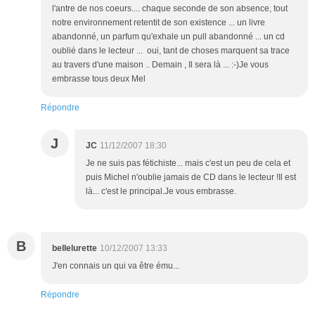
l'antre de nos coeurs.... chaque seconde de son absence, tout
notre environnement retentit de son existence ... un livre
abandonné, un parfum qu'exhale un pull abandonné ... un cd
oublié dans le lecteur ... oui, tant de choses marquent sa trace
au travers d'une maison .. Demain , Il sera là ... :-)Je vous
embrasse tous deux Mel
Répondre
J
JC
11/12/2007 18:30
Je ne suis pas fétichiste... mais c'est un peu de cela et
puis Michel n'oublie jamais de CD dans le lecteur !Il est
là... c'est le principal.Je vous embrasse.
B
bellelurette
10/12/2007 13:33
J'en connais un qui va être ému...
Répondre