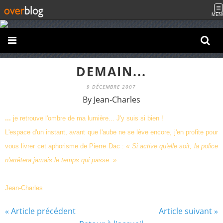
MEN
DEMAIN...
9 DÉCEMBRE 2007
By Jean-Charles
...
je retrouve l'ombre de ma lumière... J'y suis si bien !
L'espace d'un instant, avant que l'aube ne se lève encore, j'en profite pour
vous livrer cet aphorisme de Pierre Dac :
« Si active qu'elle soit, la police
n'arrêtera jamais le temps qui passe. »
Jean-Charles
« Article précédent
Article suivant »