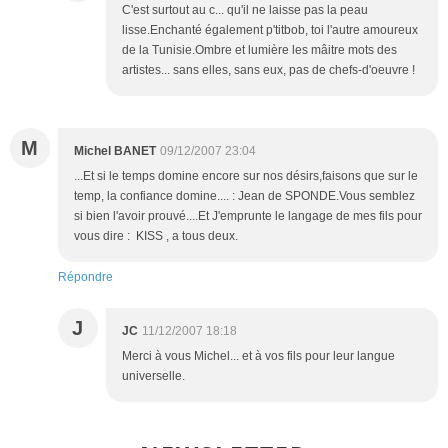
C'est surtout au c... qu'il ne laisse pas la peau
lisse.Enchanté également p'titbob, toi l'autre amoureux
de la Tunisie.Ombre et lumière les mâitre mots des
artistes... sans elles, sans eux, pas de chefs-d'oeuvre !
M
Michel BANET
09/12/2007 23:04
...Et si le temps domine encore sur nos désirs,faisons que sur le
temp, la confiance domine.... : Jean de SPONDE.Vous semblez
si bien l'avoir prouvé....Et J'emprunte le langage de mes fils pour
vous dire : KISS , a tous deux.
Répondre
J
JC
11/12/2007 18:18
Merci à vous Michel... et à vos fils pour leur langue
universelle.