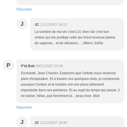
Répondre
J
JC
11/12/2007 18:22
La lumière de ma vie c'est LUI, bien sûr c'est son
ombre qui me protège celle qui m'est revenue pleine
de sagesse... et de déraison... ;-)Merci Joëlle.
P
P'tit Bob
09/12/2007 23:09
Enchanté, Jean Charles. Espèrons que l'artiste nous revienne
plein d'inspiration. Et à travers vos quelques mots, je comprends
pourquoi l'ombre et la lumière ont une place tellement
importante dans ses peintures. Et au sujet du temps qui passe, il
ne laisse, hélas, pas forcément la... peau lisse. Bob
Répondre
J
JC
11/12/2007 18:48