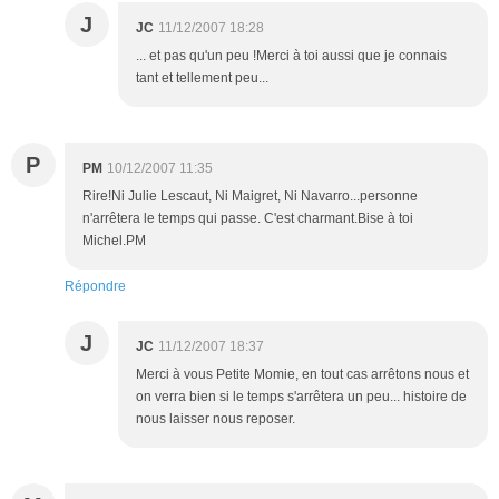
J
JC
11/12/2007 18:28
... et pas qu'un peu !Merci à toi aussi que je connais
tant et tellement peu...
P
PM
10/12/2007 11:35
Rire!Ni Julie Lescaut, Ni Maigret, Ni Navarro...personne
n'arrêtera le temps qui passe. C'est charmant.Bise à toi
Michel.PM
Répondre
J
JC
11/12/2007 18:37
Merci à vous Petite Momie, en tout cas arrêtons nous et
on verra bien si le temps s'arrêtera un peu... histoire de
nous laisser nous reposer.