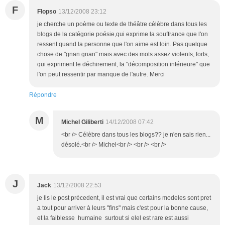
F
Flopso
13/12/2008 23:12
je cherche un poème ou texte de théâtre célèbre dans tous les
blogs de la catégorie poésie,qui exprime la souffrance que l'on
ressent quand la personne que l'on aime est loin. Pas quelque
chose de "gnan gnan" mais avec des mots assez violents, forts,
qui expriment le déchirement, la "décomposition intérieure" que
l'on peut ressentir par manque de l'autre. Merci
Répondre
M
Michel Giliberti
14/12/2008 07:42
<br /> Célèbre dans tous les blogs?? je n'en sais rien...
désolé.<br /> Michel<br /> <br /> <br />
J
Jack
13/12/2008 22:53
je lis le post précedent, il est vrai que certains modeles sont pret
a tout pour arriver à leurs "fins" mais c'est pour la bonne cause,
et la faiblesse humaine surtout si elel est rare est aussi