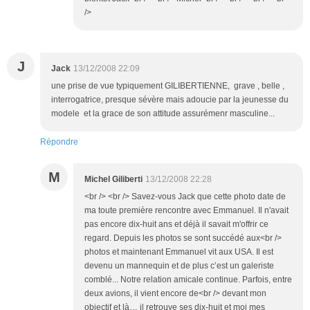
/>
J
Jack
13/12/2008 22:09
une prise de vue typiquement GILIBERTIENNE, grave , belle ,
interrogatrice, presque sévère mais adoucie par la jeunesse du
modele et la grace de son attitude assurémenr masculine...
Répondre
M
Michel Giliberti
13/12/2008 22:28
<br /> <br /> Savez-vous Jack que cette photo date de
ma toute première rencontre avec Emmanuel. Il n'avait
pas encore dix-huit ans et déjà il savait m'offrir ce
regard. Depuis les photos se sont succédé aux<br />
photos et maintenant Emmanuel vit aux USA. Il est
devenu un mannequin et de plus c’est un galeriste
comblé... Notre relation amicale continue. Parfois, entre
deux avions, il vient encore de<br /> devant mon
objectif et là… il retrouve ses dix-huit et moi mes