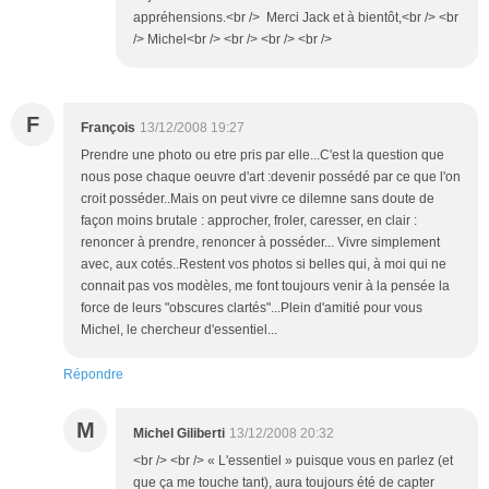
appréhensions.<br /> Merci Jack et à bientôt,<br /> <br
/> Michel<br /> <br /> <br /> <br />
F
François
13/12/2008 19:27
Prendre une photo ou etre pris par elle...C'est la question que
nous pose chaque oeuvre d'art :devenir possédé par ce que l'on
croit posséder..Mais on peut vivre ce dilemne sans doute de
façon moins brutale : approcher, froler, caresser, en clair :
renoncer à prendre, renoncer à posséder... Vivre simplement
avec, aux cotés..Restent vos photos si belles qui, à moi qui ne
connait pas vos modèles, me font toujours venir à la pensée la
force de leurs "obscures clartés"...Plein d'amitié pour vous
Michel, le chercheur d'essentiel...
Répondre
M
Michel Giliberti
13/12/2008 20:32
<br /> <br /> « L'essentiel » puisque vous en parlez (et
que ça me touche tant), aura toujours été de capter