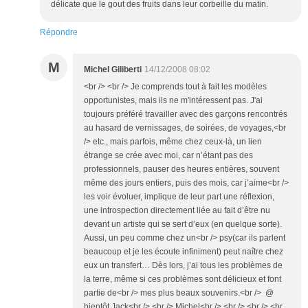
délicate que le gout des fruits dans leur corbeille du matin.
Répondre
M
Michel Giliberti
14/12/2008 08:02
<br /> <br /> Je comprends tout à fait les modèles
opportunistes, mais ils ne m'intéressent pas. J'ai
toujours préféré travailler avec des garçons rencontrés
au hasard de vernissages, de soirées, de voyages,<br
/> etc., mais parfois, même chez ceux-là, un lien
étrange se crée avec moi, car n’étant pas des
professionnels, pauser des heures entières, souvent
même des jours entiers, puis des mois, car j’aime<br />
les voir évoluer, implique de leur part une réflexion,
une introspection directement liée au fait d’être nu
devant un artiste qui se sert d’eux (en quelque sorte).
Aussi, un peu comme chez un<br /> psy(car ils parlent
beaucoup et je les écoute infiniment) peut naître chez
eux un transfert… Dès lors, j’ai tous les problèmes de
la terre, même si ces problèmes sont délicieux et font
partie de<br /> mes plus beaux souvenirs.<br /> @
bientôt Jack<br /> <br /> Michel<br /> <br /> <br /> <br