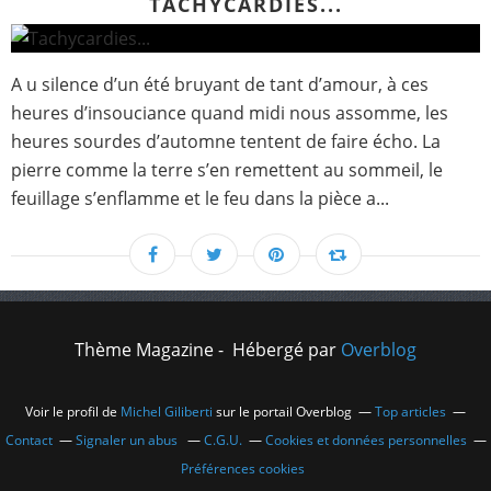
TACHYCARDIES...
A u silence d’un été bruyant de tant d’amour, à ces
heures d’insouciance quand midi nous assomme, les
heures sourdes d’automne tentent de faire écho. La
pierre comme la terre s’en remettent au sommeil, le
feuillage s’enflamme et le feu dans la pièce a...
Thème Magazine - Hébergé par
Overblog
Voir le profil de
Michel Giliberti
sur le portail Overblog
Top articles
Contact
Signaler un abus
C.G.U.
Cookies et données personnelles
Préférences cookies