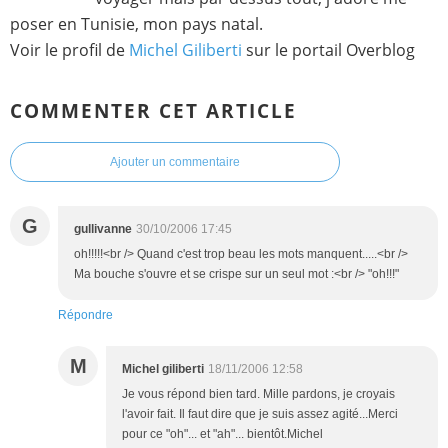
poser en Tunisie, mon pays natal.
Voir le profil de
Michel Giliberti
sur le portail Overblog
COMMENTER CET ARTICLE
Ajouter un commentaire
G
gullivanne
30/10/2006 17:45
oh!!!!!<br /> Quand c'est trop beau les mots manquent.....<br />
Ma bouche s'ouvre et se crispe sur un seul mot :<br /> "oh!!!"
Répondre
M
Michel giliberti
18/11/2006 12:58
Je vous répond bien tard. Mille pardons, je croyais
l'avoir fait. Il faut dire que je suis assez agité...Merci
pour ce "oh"... et "ah"... bientôt.Michel