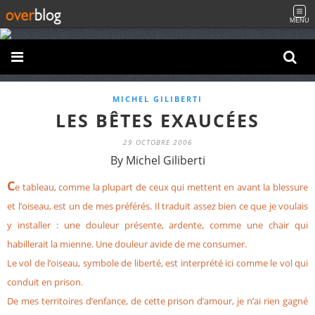
MENU
MICHEL GILIBERTI
LES BÊTES EXAUCÉES
29 OCTOBRE 2006
By Michel Giliberti
C
e tableau, comme la plupart de ceux qui mettent en avant la blessure
et l’oiseau, est un de mes préférés. Il traduit assez bien ce que je voulais
y installer : une douleur présente, ardente, comme une chair qui
habillerait la mienne. Une douleur avide de me consumer.
Le vol de l’oiseau, symbole de liberté, est interprété ici comme le vol qui
conduit en prison.
De mes territoires d’enfance, de cette prison d’amour, je n’ai rien gagné