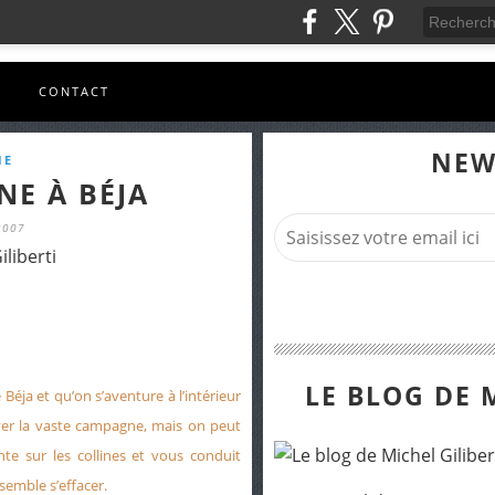
S
CONTACT
NEW
IE
NE À BÉJA
2007
iliberti
LE BLOG DE 
Béja et qu’on s’aventure à l’intérieur
ver la vaste campagne, mais on peut
te sur les collines et vous conduit
semble s’effacer.