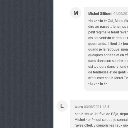
M
Michel Giliberti
04/06/20
<br /> <br /> Oui, Moez ét
dire au passé... le temps 
petit régime le ferait reveni
dis souvent<br /> depuis 
gourmands. Il tient dix jo
quand je le retrouve, mon
quelques années et en trè
dans dans son sourire et s
est toujours dans le fond
de tendresse et de gentil
m'est cher.<br /> Merci Ev
<br /> <br />
L
laura
03/06/2011 13:41
<br /> <br /> Je rêve de Béja, dep
Michel.<br /> tout ce que je connai
l'avez offert, y compris les lieux q