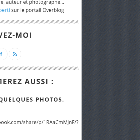
re, auteur et photographe...
berti
sur le portail Overblog
VEZ-MOI
EREZ AUSSI :
QUELQUES PHOTOS.
cebook.com/share/p/1RAaCmMJnF/?