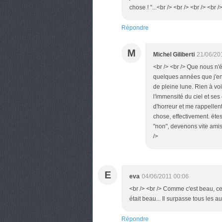
chose ! "...<br /> <br /> <br /> <br /
Répondre
M
Michel Giliberti
21/06/20
<br /> <br /> Que nous n'
quelques années que j'en 
de pleine lune. Rien à vo
l'immensité du ciel et ses
d'horreur et me rappelle
chose, effectivement. ëte
"non", devenons vite amis, 
/>
E
eva
04/06/2011 00:06
<br /> <br /> Comme c'est beau, c
était beau... Il surpasse tous les aut
Répondre