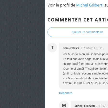
Voir le profil de
Michel Giliberti
su
COMMENTER CET ARTI
Ajouter un commentaire
T
Tom-Patrick
21/06/2011 18:25
<br /> <br /> Non, ne sommes points
un tour sur votre page, mais à la vu
j'ai renoncé à frapper à l'huis !!!<
récente et plutôt """ confidentielle
(enfin...) Mais, soyons simple, et r
<br /> <br /> <br /> Mais, naturelle
à votre FB !<br /> <br /> <br /> <br 
Répondre
M
Michel Giliberti
21/06/20