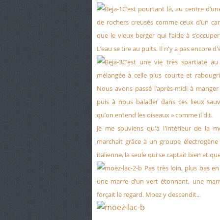
C’est pourtant là, au centre d’u
de rochers creusés comme ceux d’un cany
que le vieux berger qui l’aide à s’occupe
L’eau se tire au puits. Il n'y a pas encore d'é
C’est une vie très spartiate au
mélangée à celle plus courte et rabougr
Nous avons passé l’après-midi à manger 
puis à nous balader dans ces lieux sa
qu’on entend les oiseaux » comme il dit.
Je me souviens qu'à l'intérieur de la m
marchait grâce à un groupe électrogène d
italienne, la seule qui se captait bien et
Pas très loin, plus bas en
une marre d’un vert étonnant, une marre 
forçait le regard. Moez y descendit...