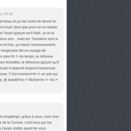
11 09:46
ait beau et ça me navre de devoir le
est cruel, bien que pour lui un simple
r l'exact garçon qu'il était ; je le lui
deux ans... mais les Tunisiens sont si
urs et hop, ça repart. Heureusement,
 imaginaire fait un voyage de
s peu<br /> de temps, je retrouve
es fossettes, le délicieux garçon qu'il
 et qui m'apporte toujours beaucoup
lesse. C'est vraiment<br /> un ami qui
a, @ bientôt<br /> Michel<br /> <br />
uis longtemps, grâce à vous, mon cher
s de la Tunisie, c'est vous qui me
ue j'avais visités avant de vous