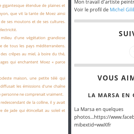
Mon travail d'artiste peint
ne gigantesque étendue de plaines et
Voir le profil de
Michel Gili
on, que vit la tante de Moez ainsi
r de ses moutons et de ses cultures.
lectricité.
SUI
 milieu d'une végétation grandiose
ie de tous les pays méditerranéens.
des crêpes au miel, à boire du thé,
uvages qui enchantent Moez « parce
VOUS AIM
odeste maison, une petite télé qui
iffusait les émissions d'une chaîne
 que personne ne comprenait vraiment.
LA MARSA EN 
 redescendant de la colline, il y avait
La Marsa en quelques
de jade qui étincellait au soleil et
photos...https://www.fa
mibextid=wwXIfr