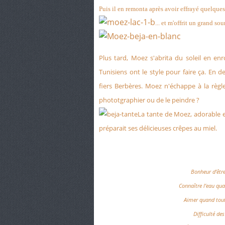
Puis il en remonta après avoir effrayé quelques 
... et m'offrit un grand so
Plus tard, Moez s'abrita du soleil en enr
Tunisiens ont le style pour faire ça. En 
fiers Berbères. Moez n'échappe à la règ
phototgraphier ou de le peindre ?
La tante de Moez, adorable e
préparait ses délicieuses crêpes au miel.
Bonheur d’êtr
Connaître l’eau quan
Aimer quand tout
Difficulté des