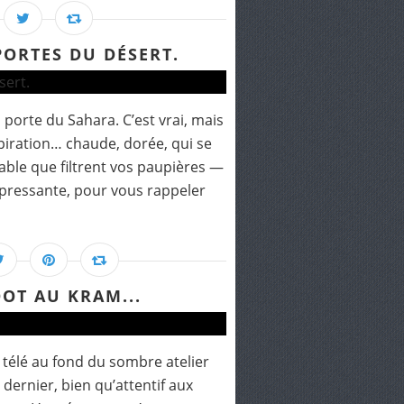
PORTES DU DÉSERT.
 porte du Sahara. C’est vrai, mais
spiration… chaude, dorée, qui se
able que filtrent vos paupières —
ppressante, pour vous rappeler
OOT AU KRAM...
a télé au fond du sombre atelier
 dernier, bien qu’attentif aux