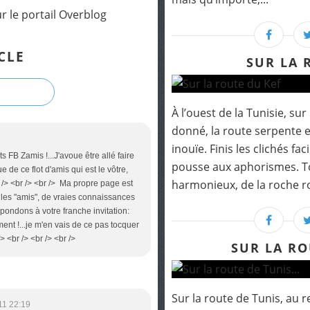
r le portail Overblog
CLE
SUR LA 
À l’ouest de la Tunisie, su
donné, la route serpente 
inouïe. Finis les clichés fa
 FB Zamis !...J'avoue être allé faire
pousse aux aphorismes. To
e de ce flot d'amis qui est le vôtre,
harmonieux, de la roche ro
br /> <br /> <br /> Ma propre page est
", les "amis", de vraies connaissances
épondons à votre franche invitation:
ment !...je m'en vais de ce pas tocquer
/> <br /> <br /> <br />
SUR LA RO
Sur la route de Tunis, au 
11 22:19