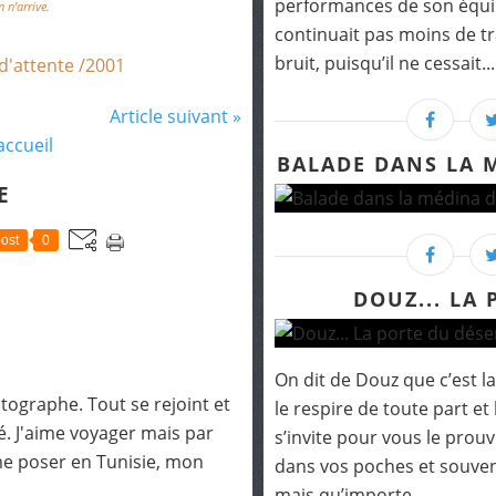
performances de son équip
 n’arrive.
continuait pas moins de tra
bruit, puisqu’il ne cessait...
 d'attente /2001
Article suivant »
accueil
BALADE DANS LA M
E
ost
0
DOUZ... LA
On dit de Douz que c’est la
tographe. Tout se rejoint et
le respire de toute part et 
. J'aime voyager mais par
s’invite pour vous le prouv
me poser en Tunisie, mon
dans vos poches et souvent
mais qu’importe,...