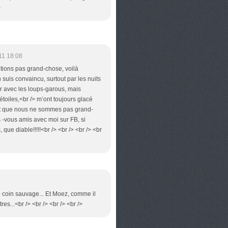
>
11 18:08
étions pas grand-chose, voilà
suis convaincu, surtout par les nuits
ir avec les loups-garous, mais
 étoiles,<br /> m’ont toujours glacé
nt que nous ne sommes pas grand-
s -vous amis avec moi sur FB, si
que diable!!!!!<br /> <br /> <br /> <br
e coin sauvage... Et Moez, comme il
res...<br /> <br /> <br /> <br />