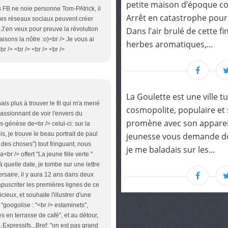
petite maison d’époque co
is FB ne noie personne Tom-PAtrick, il
Arrêt en catastrophe pour
les réseaux sociaux peuvent créer
Dans l’air brulé de cette f
J’en veux pour preuve la révolution
aisons la nôtre :o)<br /> Je vous ai
herbes aromatiques,...
br /> <br /> <br /> <br />
La Goulette est une ville tu
nais plus à trouver le fil qui m'a mené
cosmopolite, populaire et
assionnant de voir l'envers du
promène avec son appareil 
rs-génèse de<br /> celui-ci: sur la
, je trouve le beau portrait de paul
jeunesse vous demande de
 des choses") tout fringuant; nous
je me baladais sur les...
<br /> offert "La jeune fille verte "
 quelle date, je tombe sur une lettre
versaire, il y aura 12 ans dans deux
tapuscriter les premières lignes de ce
icieux, et souhaite l'illustrer d'une
googolise : "<br /> estaminets",
s en terrasse de café", et au détour,
..Expressifs...Bref: "on est pas grand