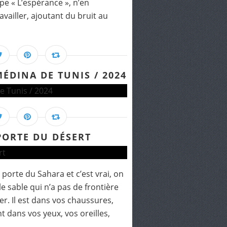
e « L’espérance », n’en
vailler, ajoutant du bruit au
ÉDINA DE TUNIS / 2024
 PORTE DU DÉSERT
 porte du Sahara et c’est vrai, on
le sable qui n’a pas de frontière
er. Il est dans vos chaussures,
 dans vos yeux, vos oreilles,