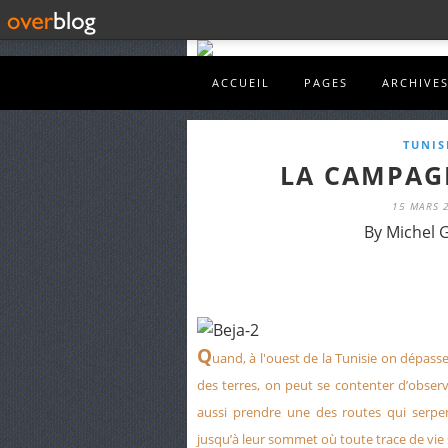
ACCUEIL
PAGES
ARCHIVE
TUNIS
LA CAMPAG
15 MARS 
By Michel G
Q
uand, à l'ouest de la Tunisie on dépasse 
des terres, on peut se contenter d’obser
aussi prendre une des routes qui serpen
jusqu’à leur sommet où toute trace de vie 