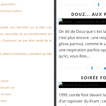
grenouilles...
urire pour la photo.
DOUZ... AUX 
oulant
son tee-shirt
sur la tête. Les
On dit de Douz que c'est la
deux secondes, ils se transforment en
c’est plus encore : une re
le. Comment ne pas être tenté de le
glisse partout, comme le s
une respiration parfois o
t pleine d'attention, pendant qu'elle
qu’ici, vous êtes...
SOIRÉE F
e mortel
d il fait soif
1999, soirée foot devant l
 se meurt.
d’un tapissier du Kram ; ce
 dieux,