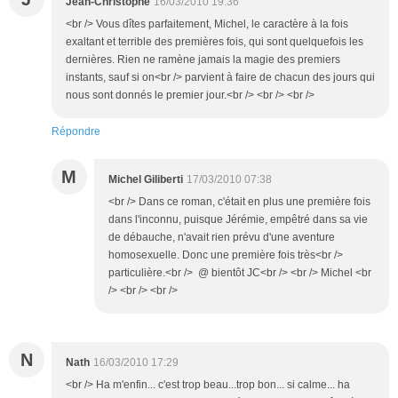
Jean-Christophe
16/03/2010 19:36
<br /> Vous dîtes parfaitement, Michel, le caractère à la fois
exaltant et terrible des premières fois, qui sont quelquefois les
dernières. Rien ne ramène jamais la magie des premiers
instants, sauf si on<br /> parvient à faire de chacun des jours qui
nous sont donnés le premier jour.<br /> <br /> <br />
Répondre
M
Michel Giliberti
17/03/2010 07:38
<br /> Dans ce roman, c'était en plus une première fois
dans l'inconnu, puisque Jérémie, empêtré dans sa vie
de débauche, n'avait rien prévu d'une aventure
homosexuelle. Donc une première fois très<br />
particulière.<br /> @ bientôt JC<br /> <br /> Michel <br
/> <br /> <br />
N
Nath
16/03/2010 17:29
<br /> Ha m'enfin... c'est trop beau...trop bon... si calme... ha