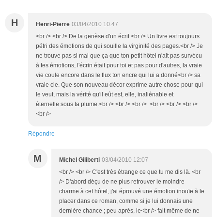
H
Henri-Pierre
03/04/2010 10:47
<br /> <br /> De la genèse d'un écrit.<br /> Un livre est toujours
pétri des émotions de qui souille la virginité des pages.<br /> Je
ne trouve pas si mal que ça que ton petit hôtel n'ait pas survécu
à tes émotions, l'écrin était pour toi et pas pour d'autres, la vraie
vie coule encore dans le flux ton encre qui lui a donné<br /> sa
vraie cie. Que son nouveau décor exprime autre chose pour qui
le veut, mais la vérité qu'il eût est, elle, inaliénable et
éternelle sous ta plume.<br /> <br /> <br /> <br /> <br /> <br />
<br />
Répondre
M
Michel Giliberti
03/04/2010 12:07
<br /> <br /> C'est très étrange ce que tu me dis là. <br
/> D'abord déçu de ne plus retrouver le moindre
charme à cet hôtel, j'ai éprouvé une émotion inouïe à le
placer dans ce roman, comme si je lui donnais une
dernière chance ; peu après, le<br /> fait même de ne