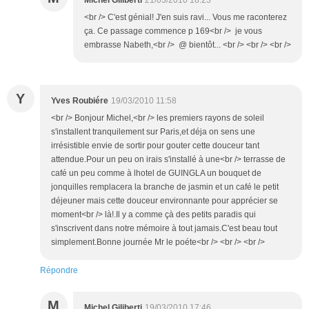
Michel Giliberti
21/03/2010 18:23
<br /> C'est génial! J'en suis ravi... Vous me raconterez
ça. Ce passage commence p 169<br /> je vous
embrasse Nabeth,<br /> @ bientôt... <br /> <br /> <br />
Y
Yves Roubiére
19/03/2010 11:58
<br /> Bonjour Michel,<br /> les premiers rayons de soleil
s'installent tranquilement sur Paris,et déja on sens une
irrésistible envie de sortir pour gouter cette douceur tant
attendue.Pour un peu on irais s'installé à une<br /> terrasse de
café un peu comme à lhotel de GUINGLA un bouquet de
jonquilles remplacera la branche de jasmin et un café le petit
déjeuner mais cette douceur environnante pour apprécier se
moment<br /> là!.Il y a comme çà des petits paradis qui
s'inscrivent dans notre mémoire à tout jamais.C'est beau tout
simplement.Bonne journée Mr le poéte<br /> <br /> <br />
Répondre
M
Michel Giliberti
19/03/2010 17:46