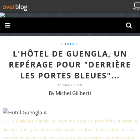
MEN
TUNISIE
L'HÔTEL DE GUENGLA, UN
REPÉRAGE POUR "DERRIÈRE
LES PORTES BLEUES"...
16 MARS 2010
By Michel Giliberti
I
l y a quelques années, j’ai séjourné dans un petit hôtel tunisien à
Guengla, tout près de ma ville natale. Le décor y était idyllique : une
terrasse donnant sur la mer, des pins, des eucalyptus pour la fraicheur