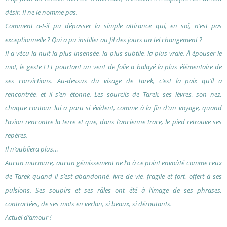
désir. Il ne le nomme pas.
Comment a-t-il pu dépasser la simple attirance qui, en soi, n’est pas
exceptionnelle ? Qui a pu instiller au ﬁl des jours un tel changement ?
Il a vécu la nuit la plus insensée, la plus subtile, la plus vraie. À épouser le
mot, le geste ! Et pourtant un vent de folie a balayé la plus élémentaire de
ses convictions. Au-dessus du visage de Tarek, c’est la paix qu’il a
rencontrée, et il s’en étonne. Les sourcils de Tarek, ses lèvres, son nez,
chaque contour lui a paru si évident, comme à la ﬁn d’un voyage, quand
l’avion rencontre la terre et que, dans l’ancienne trace, le pied retrouve ses
repères.
Il n’oubliera plus…
Aucun murmure, aucun gémissement ne l’a à ce point envoûté comme ceux
de Tarek quand il s’est abandonné, ivre de vie, fragile et fort, offert à ses
pulsions. Ses soupirs et ses râles ont été à l’image de ses phrases,
contractées, de ses mots en verlan, si beaux, si déroutants.
Actuel d’amour !