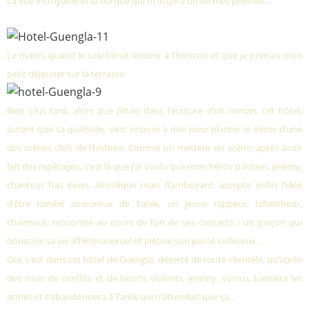
La vue incroyable et la barque qui m'inspira un de mes poèmes...
Le matin, quand le soleil était encore à l'horizon et que je prenais mon
petit déjeuner sur la terrasse.
Bien plus tard, alors que j’étais dans l’écriture d’un roman, cet hôtel,
autant que sa quiétude, s’est imposé à moi pour planter le décor d’une
des scènes clefs de l’histoire. Comme un metteur en scène, après avoir
fait des repérages, c’est là que j’ai voulu que mon héros parisien, Jérémy,
chanteur has been, alcoolique mais flamboyant, accepte enfin l’idée
d’être tombé amoureux de Tarek, un jeune rappeur, tchatcheur,
charmeur, rencontré au cours de l’un de ses concerts ; un garçon qui
bouscule sa vie d’hétérosexuel et piétine son passé sulfureux…
Oui, c’est dans cet hôtel de Guengla, déserté de toute clientèle, qu’après
des mois de conflits et de heurts violents, Jeremy, vaincu, baissera les
armes et s’abandonnera à Tarek qui n’attendait que ça…