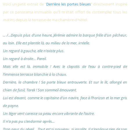
Voici un petit extrait de "
Derrière les portes bleues
" directement inspiré
par ce panorama immuable qu'il m'était offert de contempler tous les
matins depuis la terrasse de ma chambre d'hôtel.
.
.. /...Depuis plus d’une heure, Jérémie admire la barque frêle d’un pêcheur,
au loin. Elle est plantée là, au milieu de la mer, irréelle.
Un regard à gauche, elle n’existe plus.
Un regard à droite… Pareil.
Mais elle est là, immobile ! Avec le clapotis de l’eau à contre-pied de
l’immense terrasse blanchie à la chaux.
Derrière, la chambre ! Sa porte bleue entrouverte. Et sur le lit, allongé en
chien de fusil, Tarek ! Son sommeil émouvant.
Lui est devant, comme le capitaine d’un navire, face à l’horizon et la mer gris
de payne.
Un léger vent caresse sa peau encore vibrante de l’autre.
Il n’a pas pu s’endormir après…
Trop peur du réveil… Tout est si nouveau, si insolite. Il n’explique rien de son