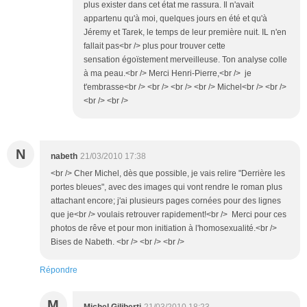
plus exister dans cet état me rassura. Il n'avait
appartenu qu'à moi, quelques jours en été et qu'à
Jéremy et Tarek, le temps de leur première nuit. IL n'en
fallait pas<br /> plus pour trouver cette
sensation égoïstement merveilleuse. Ton analyse colle
à ma peau.<br /> Merci Henri-Pierre,<br /> je
t'embrasse<br /> <br /> <br /> <br /> Michel<br /> <br />
<br /> <br />
N
nabeth
21/03/2010 17:38
<br /> Cher Michel, dès que possible, je vais relire "Derrière les
portes bleues", avec des images qui vont rendre le roman plus
attachant encore; j'ai plusieurs pages cornées pour des lignes
que je<br /> voulais retrouver rapidement!<br /> Merci pour ces
photos de rêve et pour mon initiation à l'homosexualité.<br />
Bises de Nabeth. <br /> <br /> <br />
Répondre
M