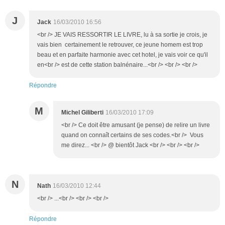
J
Jack
16/03/2010 16:56
<br /> JE VAIS RESSORTIR LE LIVRE, lu à sa sortie je crois, je
vais bien certainement le retrouver, ce jeune homem est trop
beau et en parfaite harmonie avec cet hotel, je vais voir ce qu'il
en<br /> est de cette station balnénaire...<br /> <br /> <br />
Répondre
M
Michel Giliberti
16/03/2010 17:09
<br /> Ce doit être amusant (je pense) de relire un livre
quand on connaît certains de ses codes.<br /> Vous
me direz... <br /> @ bientôt Jack <br /> <br /> <br />
N
Nath
16/03/2010 12:44
<br /> ...<br /> <br /> <br />
Répondre