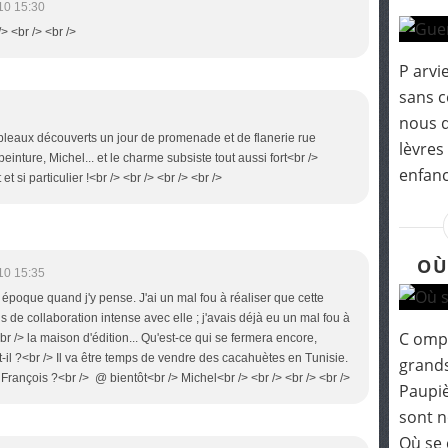
10 15:30
/> <br /> <br />
P arvi
sans c
nous d
 tableaux découverts un jour de promenade et de flanerie rue
lèvres
einture, Michel... et le charme subsiste tout aussi fort<br />
enfanc
 si particulier !<br /> <br /> <br /> <br />
OÙ
10 15:35
le époque quand j'y pense. J'ai un mal fou à réaliser que cette
 de collaboration intense avec elle ; j'avais déjà eu un mal fou à
C ompl
r /> la maison d'édition... Qu'est-ce qui se fermera encore,
t-il ?<br /> Il va être temps de vendre des cacahuètes en Tunisie.
grands
François ?<br /> @ bientôt<br /> Michel<br /> <br /> <br /> <br />
Paupiè
sont n
Où se 