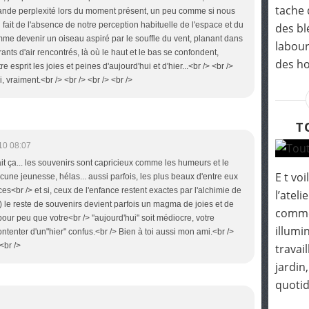
tache 
rande perplexité lors du moment présent, un peu comme si nous
 fait de l'absence de notre perception habituelle de l'espace et du
des bl
omme devenir un oiseau aspiré par le souffle du vent, planant dans
labour
rants d'air rencontrés, là où le haut et le bas se confondent,
des h
sprit les joies et peines d'aujourd'hui et d'hier...<br /> <br />
i, vraiment.<br /> <br /> <br /> <br />
T
10 08:07
 fait ça... les souvenirs sont capricieux comme les humeurs et le
E t vo
une jeunesse, hélas... aussi parfois, les plus beaux d'entre eux
s<br /> et si, ceux de l'enfance restent exactes par l'alchimie de
l’ateli
) le reste de souvenirs devient parfois un magma de joies et de
comme
our peu que votre<br /> "aujourd'hui" soit médiocre, votre
illumin
ntenter d'un"hier" confus.<br /> Bien à toi aussi mon ami.<br />
<br />
travai
jardin
quotidi