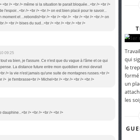
> <br /> <br /> même si la situation te parait bloquée...<br /> <br />
a de l'espoir...<br /> <br /> <br /> on est bien placé pour le savoir...
un moment et ...rebondis!<br /> <br /> <br /> <br /> <br /> <br /> on
<br /> <br /> bises du sud...<br /> <br /> <br /> <br />
T
Travail
10 09:25
qui si
. tout va bien, je t'assure. Ce n'est que du vague à l'âme et ce qui
le tre
 pense. La distance future entre mon quotidien et moi devrait
<br /> la vie n'est jamais qu'une suite de montagnes russes.<br />
formé 
 /> je t'embrasse<br /> Michel<br /> <br /> <br /> <br />
un pla
attach
les soi
 dauphine...<br /> <br /> <br /> <br />
GUE