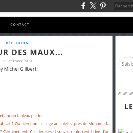
S
CONTACT
RÉFLEXION
UR DES MAUX...
21 OCTOBRE 2010
y Michel Giliberti
L
et ancien tableau par ici.
ui sait ? Ou bien pour le linge au soleil si près de Mohamed...
 ? Certainement. Ces derniers si suaves renforcent l'idée d'un