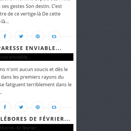
s ses gestes Son destin. C’est
tre de ce vertige-là De cette
là...
PARESSE ENVIABLE...
ins n'ont aucun soucis et dès le
 dans les premiers rayons du
, se fatiguent terriblement dans le
..
LÉBORES DE FÉVRIER...