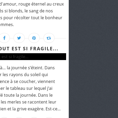
d'amour, rouge éternel au creux
és si blonds, le sang de nos
s pour récolter tout le bonheur
ommes.
OUT EST SI FRAGILE...
ilà… la journée s’éteint. Dans
er les rayons du soleil qui
nce à se coucher, viennent
er le tableau sur lequel j’ai
llé toute la journée. Dans le
, les merles se racontent leur
en et la grive exagère. Est-ce...