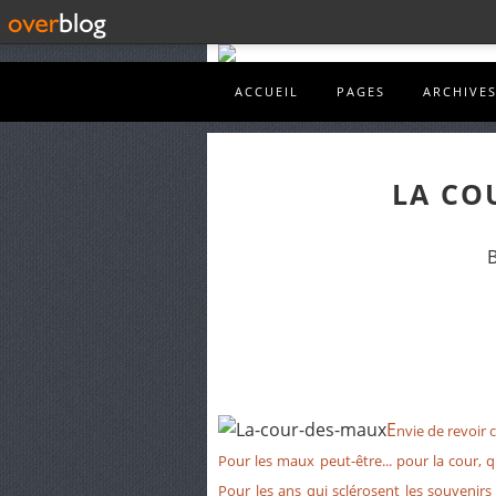
ACCUEIL
PAGES
ARCHIVE
LA CO
B
E
nvie de revoir c
Pour les maux peut-être... pour la cour, q
Pour les ans qui sclérosent les souvenirs