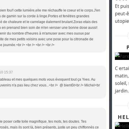
Et pui
ien fou!! cette lumiére,elle me réchauffe le coeur et le corps.J'en
peut-ê
rs de gamin sur la corde à linge.Portes et fenétres grandes
utopie-
dé de chaleure et le carrelage éalement brulant.Zoras etais des
u en prenand bien soin de m'en versser une bonne dose aussi!
uvenir du nombre d'heures à m'amuser avec mes ououx par
 visite de mes petits voisins avec une pose pour la citronade de
journée.<br /> <br /> <br /> <br />
C erta
10 15:37
matin,
 tableau et mes quelques mots vous évoquent tout ça Yves. Au
soleil
uvenirs n'a pas lieu chez vous...<br /> @ bientôt<br /> Michel<br
jardin.
HEL
 de poser cette toile magnifique, tes mots, tes doutes. Tes
rosés, mais ils sont là, bien présents, juste un peu chiffonnés ce