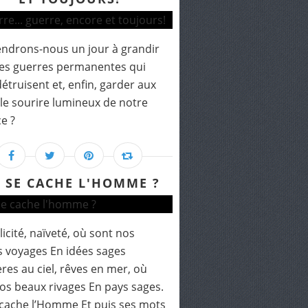
endrons-nous un jour à grandir
es guerres permanentes qui
étruisent et, enfin, garder aux
 le sourire lumineux de notre
e ?
 SE CACHE L'HOMME ?
icité, naïveté, où sont nos
 voyages En idées sages
res au ciel, rêves en mer, où
os beaux rivages En pays sages.
cache l’Homme Et puis ses mots