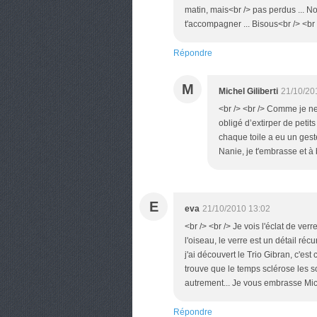
matin, mais<br /> pas perdus ... N
t'accompagner ... Bisous<br /> <br 
Répondre
M
Michel Giliberti
21/10/20
<br /> <br /> Comme je ne
obligé d’extirper de petit
chaque toile a eu un geste
Nanie, je t'embrasse et à 
E
eva
21/10/2010 13:02
<br /> <br /> Je vois l'éclat de 
l'oiseau, le verre est un détail réc
j'ai découvert le Trio Gibran, c'es
trouve que le temps sclérose les sou
autrement... Je vous embrasse Miche
Répondre