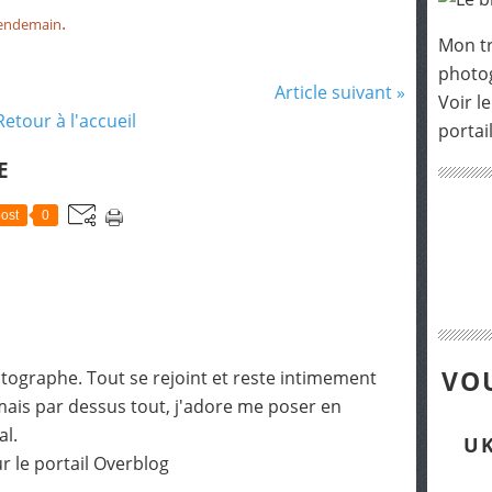
.
 lendemain
Mon tr
photog
Article suivant »
Voir le
Retour à l'accueil
portai
E
ost
0
VOU
otographe. Tout se rejoint et reste intimement
mais par dessus tout, j'adore me poser en
al.
UK
r le portail Overblog