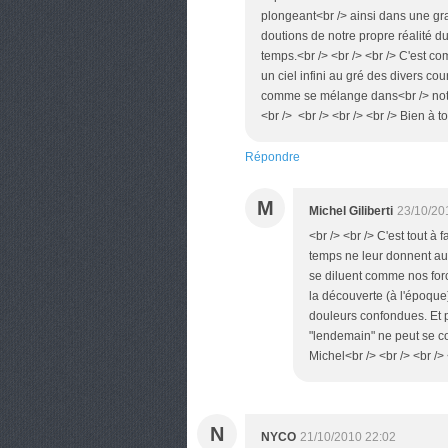
plongeant<br /> ainsi dans une g
doutions de notre propre réalité du
temps.<br /> <br /> <br /> C'est c
un ciel infini au gré des divers cou
comme se mélange dans<br /> notre e
<br /> <br /> <br /> <br /> Bien à to
Répondre
M
Michel Giliberti
23/10/20
<br /> <br /> C'est tout à
temps ne leur donnent auc
se diluent comme nos force
la découverte (à l'époque
douleurs confondues. Et p
"lendemain" ne peut se co
Michel<br /> <br /> <br /> 
N
NYCO
21/10/2010 22:02