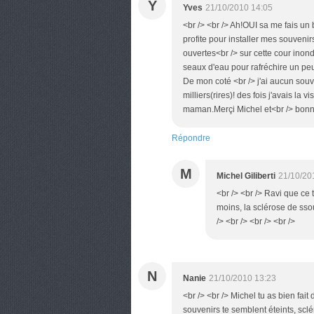
Y
Yves
21/10/2010 14:05
<br /> <br /> Ah!OUI sa me fais un b
profite pour installer mes souveni
ouvertes<br /> sur cette cour inon
seaux d'eau pour rafréchire un pe
De mon coté <br /> j'ai aucun so
milliers(rires)! des fois j'avais la
maman.Merçi Michel et<br /> bonne 
Répondre
M
Michel Giliberti
21/10/20
<br /> <br /> Ravi que ce
moins, la sclérose de sso
/> <br /> <br /> <br />
N
Nanie
21/10/2010 13:23
<br /> <br /> Michel tu as bien fait
souvenirs te semblent éteints, sclé