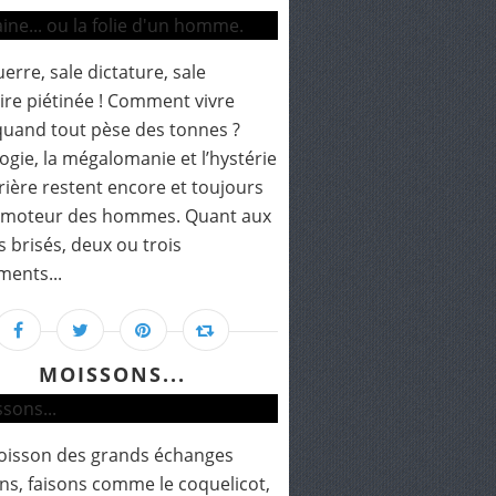
uerre, sale dictature, sale
e piétinée ! Comment vivre
quand tout pèse des tonnes ?
logie, la mégalomanie et l’hystérie
ière restent encore et toujours
i moteur des hommes. Quant aux
s brisés, deux ou trois
ents...
MOISSONS...
oisson des grands échanges
s, faisons comme le coquelicot,