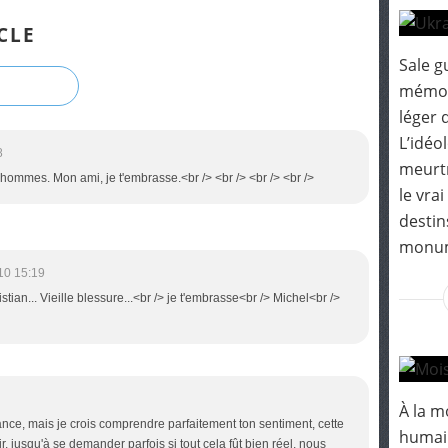
CLE
Sale g
mémoir
léger 
L’idéo
8
meurtr
 hommes. Mon ami, je t'embrasse.<br /> <br /> <br /> <br />
le vra
destin
monum
10 15:19
stian... Vieille blessure...<br /> je t'embrasse<br /> Michel<br />
À la m
vance, mais je crois comprendre parfaitement ton sentiment, cette
humain
, jusqu'à se demander parfois si tout cela fût bien réel, nous