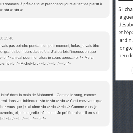
ous sommes là près de toi et prenons toujours autant de plaisir à
S i ch
/> <br /> <br />
la gue
désabu
et l’é
10 15:40
jardin.
 vais pas peindre pendant un petit moment, hélas, je vais être
longte
s et grands bonheurs d'autrefois. J’ai parfois l'impression que
peu de
<br /> amical pour moi, alors je cours après...<br /> Merci
bientôt<br /> Michel<br /> <br /> <br /> <br />
verre brisé dans la main de Mohamed... Comme le sang, comme
urrent dans vos tableaux...<br /> <br /> <br /> C'est chez vous que
t chez vous que je l'ai aimé.<br /> <br /> <br /> Comme vous, je
venirs, et je le regrette infiniment. Je préfèrerais qu'il en soit
l.<br /> <br /> <br /> <br />