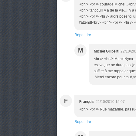
<br /> <br /> courage Michel...<br /
<br /> tant qu'il y a de la vie...il y 
<br /> <br /> <br /> alors pose toi 
t'attend!<br /> <br /> <br /> <br /> 
Répondre
M
Michel Giliberti
22/10/20
<br /> <br /> Merci Nyco..
est vague ne dure pas, je
suffire à me rappeler que
Merci encore pour tout,<br
F
François
21/10/2010 15:07
<br /> <br /> Rue mazarine, pas rue
Répondre