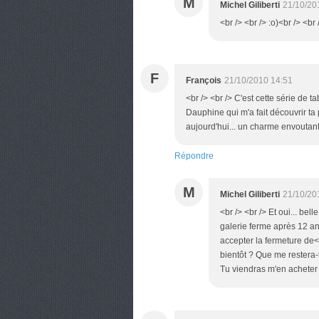
M
Michel Giliberti
21/10/20
<br /> <br /> :o)<br /> <br 
F
François
21/10/2010 14:51
<br /> <br /> C'est cette série de
Dauphine qui m'a fait découvrir ta p
aujourd'hui... un charme envoutant et
Répondre
M
Michel Giliberti
21/10/20
<br /> <br /> Et oui... bel
galerie ferme après 12 ans
accepter la fermeture de<b
bientôt ? Que me restera-
Tu viendras m'en acheter 