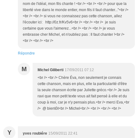
nom de l'idéal, mon fils chante ! <br /> <br /> <br /> pour que la
liberté vive dans le monde entier, mon fils il faut chanter..."<br />
<br /> <br /> si vous ne connaissez pas cette chanson, allez
l'écouter ici: http://0z.fr/Kv5v6<br /> <br /> <br /> je suis
certaine que vous l'aimerez...<br /> <br /> <br /> je vous
embrasse cher Michel, et n'oubliez pas : Il faut chanter !<br />
<br /> <br /> <br />
Répondre
M
Michel Giliberti
17/09/2011 07:12
<br /> <br /> Chère Éva, non seulement je connais
cette chanson, mais en plus, elle la particularité d'être
la seule chanson écrite par Juliette gréco.<br /> Je suis
ravi que mon petit texte vous ait fait pensé à elle et du
coup à moi, car je n'y pensais plus.<br /> merci Eva,<br
/> @ bientôt<br /> Michel<br /> <br /> <br /> <br />
Y
yves roubiére
15/09/2011 22:41