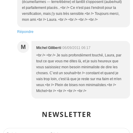
(écume/larmes --- terre/ébène) et tantôt s'opposent (aube/nuit)
et parfaitement placés...<br /> Ce n'est pas l'endroit pour la
versification, mais j'y suis très sensible.<br /> Toujours merci,
mon ami.<br /> Laura. <br /> <br /> <br /> <br />
Répondre
M
Michel Giliberti
06/09/2011 06:17
<br /> <br /> Je suis profondément touché, Laura, par
tout ce que vous me dites là, et je suis heureux que
vous saisissiez mon besoin minimaliste de dire les
choses. C’est un souhait<br /> constant et quand je
vais trop loin, c'est là que je reste sur ma faim et m'en
veux.<br /> Plein de bises non minimalistes.<br />
Michel<br /> <br /> <br /> <br />
NEWSLETTER