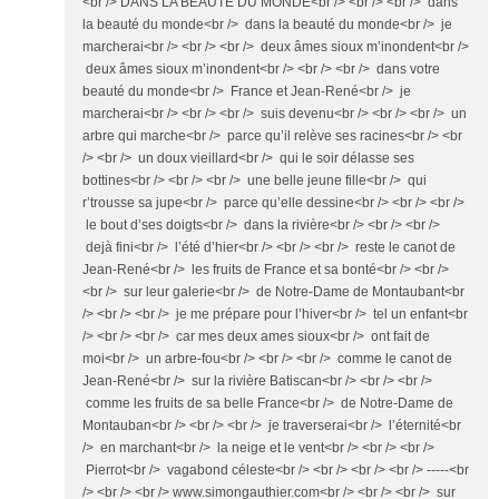
<br /> DANS LA BEAUTE DU MONDE<br /> <br /> <br /> dans
la beauté du monde<br /> dans la beauté du monde<br /> je
marcherai<br /> <br /> <br /> deux âmes sioux m’inondent<br />
deux âmes sioux m’inondent<br /> <br /> <br /> dans votre
beauté du monde<br /> France et Jean-René<br /> je
marcherai<br /> <br /> <br /> suis devenu<br /> <br /> <br /> un
arbre qui marche<br /> parce qu’il relève ses racines<br /> <br
/> <br /> un doux vieillard<br /> qui le soir délasse ses
bottines<br /> <br /> <br /> une belle jeune fille<br /> qui
r’trousse sa jupe<br /> parce qu’elle dessine<br /> <br /> <br />
le bout d’ses doigts<br /> dans la rivière<br /> <br /> <br />
dejà fini<br /> l’été d’hier<br /> <br /> <br /> reste le canot de
Jean-René<br /> les fruits de France et sa bonté<br /> <br />
<br /> sur leur galerie<br /> de Notre-Dame de Montaubant<br
/> <br /> <br /> je me prépare pour l’hiver<br /> tel un enfant<br
/> <br /> <br /> car mes deux ames sioux<br /> ont fait de
moi<br /> un arbre-fou<br /> <br /> <br /> comme le canot de
Jean-René<br /> sur la rivière Batiscan<br /> <br /> <br />
comme les fruits de sa belle France<br /> de Notre-Dame de
Montauban<br /> <br /> <br /> je traverserai<br /> l’éternité<br
/> en marchant<br /> la neige et le vent<br /> <br /> <br />
Pierrot<br /> vagabond céleste<br /> <br /> <br /> <br /> -----<br
/> <br /> <br /> www.simongauthier.com<br /> <br /> <br /> sur