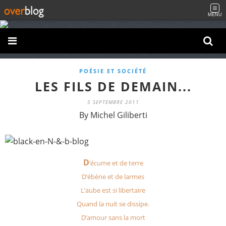
MENU
POÉSIE ET SOCIÉTÉ
LES FILS DE DEMAIN...
5 SEPTEMBRE 2011
By Michel Giliberti
D
’écume et de terre
D’ébène et de larmes
L’aube est si libertaire
Quand la nuit se dissipe.
D’amour sans la mort