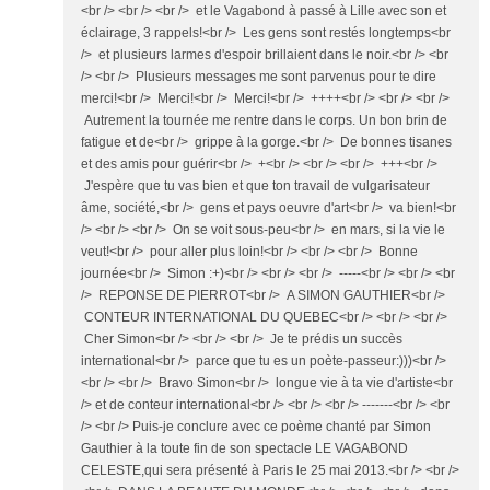
<br /> <br /> <br /> et le Vagabond à passé à Lille avec son et
éclairage, 3 rappels!<br /> Les gens sont restés longtemps<br
/> et plusieurs larmes d'espoir brillaient dans le noir.<br /> <br
/> <br /> Plusieurs messages me sont parvenus pour te dire
merci!<br /> Merci!<br /> Merci!<br /> ++++<br /> <br /> <br />
Autrement la tournée me rentre dans le corps. Un bon brin de
fatigue et de<br /> grippe à la gorge.<br /> De bonnes tisanes
et des amis pour guérir<br /> +<br /> <br /> <br /> +++<br />
J'espère que tu vas bien et que ton travail de vulgarisateur
âme, société,<br /> gens et pays oeuvre d'art<br /> va bien!<br
/> <br /> <br /> On se voit sous-peu<br /> en mars, si la vie le
veut!<br /> pour aller plus loin!<br /> <br /> <br /> Bonne
journée<br /> Simon :+)<br /> <br /> <br /> -----<br /> <br /> <br
/> REPONSE DE PIERROT<br /> A SIMON GAUTHIER<br />
CONTEUR INTERNATIONAL DU QUEBEC<br /> <br /> <br />
Cher Simon<br /> <br /> <br /> Je te prédis un succès
international<br /> parce que tu es un poète-passeur:)))<br />
<br /> <br /> Bravo Simon<br /> longue vie à ta vie d'artiste<br
/> et de conteur international<br /> <br /> <br /> -------<br /> <br
/> <br /> Puis-je conclure avec ce poème chanté par Simon
Gauthier à la toute fin de son spectacle LE VAGABOND
CELESTE,qui sera présenté à Paris le 25 mai 2013.<br /> <br />