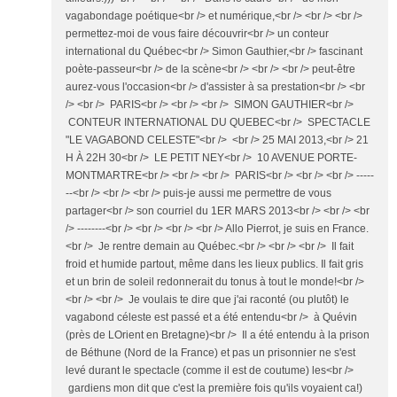
vagabondage poétique<br /> et numérique,<br /> <br /> <br />
permettez-moi de vous faire découvrir<br /> un conteur
international du Québec<br /> Simon Gauthier,<br /> fascinant
poète-passeur<br /> de la scène<br /> <br /> <br /> peut-être
aurez-vous l'occasion<br /> d'assister à sa prestation<br /> <br
/> <br /> PARIS<br /> <br /> <br /> SIMON GAUTHIER<br />
CONTEUR INTERNATIONAL DU QUEBEC<br /> SPECTACLE
"LE VAGABOND CELESTE"<br /> <br /> 25 MAI 2013,<br /> 21
H À 22H 30<br /> LE PETIT NEY<br /> 10 AVENUE PORTE-
MONTMARTRE<br /> <br /> <br /> PARIS<br /> <br /> <br /> -----
--<br /> <br /> <br /> puis-je aussi me permettre de vous
partager<br /> son courriel du 1ER MARS 2013<br /> <br /> <br
/> --------<br /> <br /> <br /> <br /> Allo Pierrot, je suis en France.
<br /> Je rentre demain au Québec.<br /> <br /> <br /> Il fait
froid et humide partout, même dans les lieux publics. Il fait gris
et un brin de soleil redonnerait du tonus à tout le monde!<br />
<br /> <br /> Je voulais te dire que j'ai raconté (ou plutôt) le
vagabond céleste est passé et a été entendu<br /> à Quévin
(près de LOrient en Bretagne)<br /> Il a été entendu à la prison
de Béthune (Nord de la France) et pas un prisonnier ne s'est
levé durant le spectacle (comme il est de coutume) les<br />
gardiens mon dit que c'est la première fois qu'ils voyaient ca!)