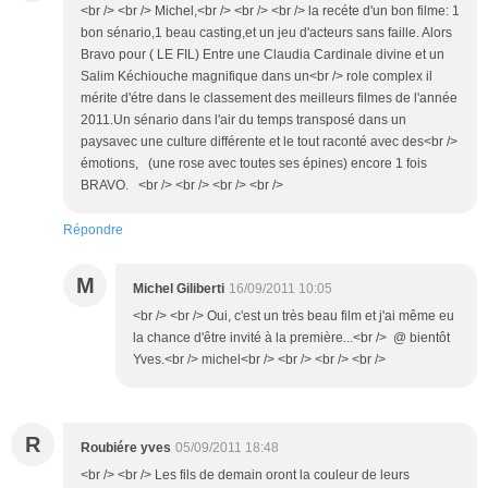
<br /> <br /> Michel,<br /> <br /> <br /> la recéte d'un bon filme: 1
bon sénario,1 beau casting,et un jeu d'acteurs sans faille. Alors
Bravo pour ( LE FIL) Entre une Claudia Cardinale divine et un
Salim Kéchiouche magnifique dans un<br /> role complex il
mérite d'étre dans le classement des meilleurs filmes de l'année
2011.Un sénario dans l'air du temps transposé dans un
paysavec une culture différente et le tout raconté avec des<br />
émotions, (une rose avec toutes ses épines) encore 1 fois
BRAVO. <br /> <br /> <br /> <br />
Répondre
M
Michel Giliberti
16/09/2011 10:05
<br /> <br /> Oui, c'est un très beau film et j'ai même eu
la chance d'être invité à la première...<br /> @ bientôt
Yves.<br /> michel<br /> <br /> <br /> <br />
R
Roubiére yves
05/09/2011 18:48
<br /> <br /> Les fils de demain oront la couleur de leurs