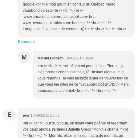
google,<br /> simon gauthier, conteur du Québec, video
vagabond celeste<br /> <br /> <br />
www.enracontantpierrot.blogspot.com<br />
www.reveursequitables.com<br /> <br /> <br /> <br />
Longue vie à votre vie de créateur:)))<br /> <br /> <br /> <br />
Répondre
M
Michel Giliberti
19/03/2013 06:40
<br /> <br /> Merci infiniment pour ce lien Pierrot... je
n'en prends connaissance qu'à l'instant alors que je
vous réponds. Je vais aussitôt tenter de trouver tout ce
que vous me dites de ce "vagabond poète".<br /> Merci
beaucoup et à bientôt.<br /> <br /> <br /> <br />
E
eva
16/09/2011 23:51
<br /> <br /> Tout d'un coup, en lisant votre poème et regardant
vos deux photos, j'entends Juliette Greco "Mon fils chante !" <br
/> <br /> <br /> "Mon fils, et toi le fils qui naîtra de mon fils, au