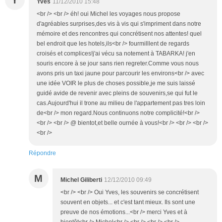
Y
Yves
11/12/2010 15:48
<br /> <br /> éh! oui Michel les voyages nous propose
d'agréables surprises,des vis à vis qui s'impriment dans notre
mémoire et des rencontres qui concrétisent nos attentes! quel
bel endroit que les hotels,ils<br /> fourmilllent de regards
croisés et complices!j'ai vécu sa notement à TABARKA! j'en
souris encore à se jour sans rien regreter.Comme vous nous
avons pris un taxi jaune pour parcourir les environs<br /> avec
une idée VOIR le plus de choses possible,je me suis laissé
guidé avide de revenir avec pleins de souvenirs,se qui fut le
cas.Aujourd'hui il trone au milieu de l'appartement pas tres loin
de<br /> mon regard.Nous continuons notre complicité!<br />
<br /> <br /> @ bientot,et belle ournée à vous!<br /> <br /> <br />
<br />
Répondre
M
Michel Giliberti
12/12/2010 09:49
<br /> <br /> Oui Yves, les souvenirs se concrétisent
souvent en objets... et c'est tant mieux. Ils sont une
preuve de nos émotions...<br /> merci Yves et à