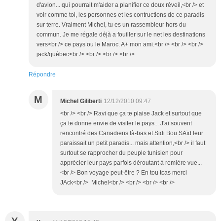
d'avion... qui pourrait m'aider a planifier ce doux réveil,<br /> et
voir comme toi, les personnes et les contructions de ce paradis
sur terre. Vraiment Michel, tu es un rassembleur hors du
commun. Je me régale déjà a fouiller sur le net les destinations
vers<br /> ce pays ou le Maroc. A+ mon ami.<br /> <br /> <br />
jack/québec<br /> <br /> <br /> <br />
Répondre
M
Michel Giliberti
12/12/2010 09:47
<br /> <br /> Ravi que ça te plaise Jack et surtout que
ça te donne envie de visiter le pays... J'ai souvent
rencontré des Canadiens là-bas et Sidi Bou SAïd leur
paraissait un petit paradis... mais attention,<br /> il faut
surtout se rapprocher du peuple tunisien pour
apprécier leur pays parfois déroutant à remière vue...
<br /> Bon voyage peut-être ? En tou tcas merci
JAck<br /> Michel<br /> <br /> <br /> <br />