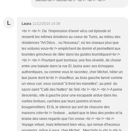
bientôt<br /> Michel<br /> <br /> <br /> <br />
L
Laura
11/12/2010 14:38
<br /> <br /> J'ai l'impression d'avoir vécu cet épisode et
ressenti les mêmes émotions au coeur de Tunis, au milieu des
résidences "Art Déco... ou Nouveau", où les oiseaux plus que
les voitures vous<br /> empêchent de dormir et permettent aux
touristes grincheux de râler dans les guides touristiques!<br />
<br /> <br /> Pourtant quel bonheur, une fois réveillé, de choisir
entre une balade dans la rue El Jazira avec ses échoppes
authentiques, ou comme vous le racontez, cher Michel, héler un
taxi jaune dont le<br /> chauffeur, au bras gauche tanné comme
un vieux cuir, vous conduit "à fond les manettes", au pied du
sacro-saint "Café des Nattes" de Sidi.<br /> <br /> <br /> A peine
descendu, vite à gauche pour une escapade ardue dans les
ruelles tordues, cachées par leurs jasmins et leurs
bougainvilliers. Et là, le silence qui sort de chacune des
maisons crée<br /> l'extase... autant que le bleu des portes et la
braise des rares regards que l'on croise.<br /> <br /> <br />
Voyage virtuel, mais tellement bien vécu, qui remue d'heureux
souvenirs, grâce à vous, cher Michel... Merci!<br /> <br /> <br />