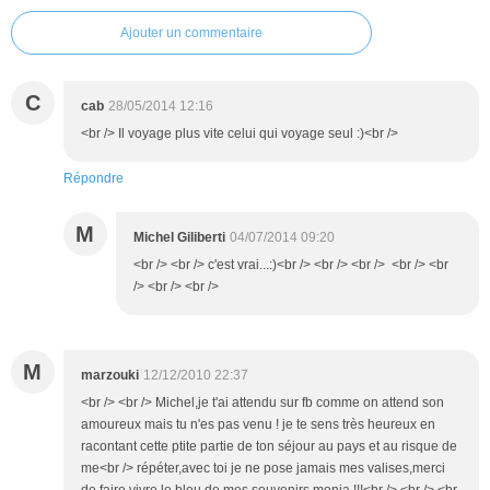
Ajouter un commentaire
C
cab
28/05/2014 12:16
<br /> Il voyage plus vite celui qui voyage seul :)<br />
Répondre
M
Michel Giliberti
04/07/2014 09:20
<br /> <br /> c'est vrai...:)<br /> <br /> <br /> <br /> <br
/> <br /> <br />
M
marzouki
12/12/2010 22:37
<br /> <br /> Michel,je t'ai attendu sur fb comme on attend son
amoureux mais tu n'es pas venu ! je te sens très heureux en
racontant cette ptite partie de ton séjour au pays et au risque de
me<br /> répéter,avec toi je ne pose jamais mes valises,merci