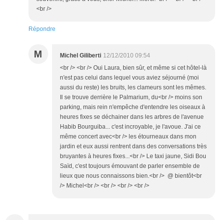
<br />
Répondre
M
Michel Giliberti
12/12/2010 09:54
<br /> <br /> Oui Laura, bien sûr, et même si cet hôtel-là
n'est pas celui dans lequel vous aviez séjourné (moi
aussi du reste) les bruits, les clameurs sont les mêmes.
Il se trouve derrière le Palmarium, du<br /> moins son
parking, mais rein n'empêche d'entendre les oiseaux à
heures fixes se déchainer dans les arbres de l'avenue
Habib Bourguiba... c'est incroyable, je l'avoue. J'ai ce
même concert avec<br /> les étourneaux dans mon
jardin et eux aussi rentrent dans des conversations très
bruyantes à heures fixes...<br /> Le taxi jaune, Sidi Bou
Saïd, c'est toujours émouvant de parler ensemble de
lieux que nous connaissons bien.<br /> @ bientôt<br
/> Michel<br /> <br /> <br /> <br />