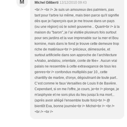
M
Michel Giliberti
12/12/2010 09:43
<br /> <br /> Je suis un amoureux des palmiers, pas
tant pour l'arbre lui même, mais bien parce qu'il signifie
dès que je l'aperçois que je me trouve dans un pays
(ou une région) où le soleil gouverne... Quant<br /> à la
maison du "baron", je l’ai visitée plusieurs fois surtout
pour ses jardins et la vue imprenable sur la mer et Bou
kornine, mais dans le fond je trouve cette demeure trop
riche de matériaux<br /> précieux, démesurée, et
surtout artificielle dans son approche de l’architecture
«Arabo, andalou, orientale, conte de fée» . Aucun vrai
palais ne ressemble à cette extravagance de tous les
genres<br /> confondus multipliés par 10., cette
chantilly de marbre, d'onyx, dégoulinant de toute part..
C’est comme le faux Versailles de Louis II de Bavière.
Cependant, si on me l'offre, je cours, je<br /> plonge, je
m'asphyxie et ne sors plus du lieu jusqu’à ma mort...
(après avoir allégé l'ensemble toute fois)<br /> @
bientôt Eva, bonne journée<br /> Michel<br /> <br />
<br /> <br />