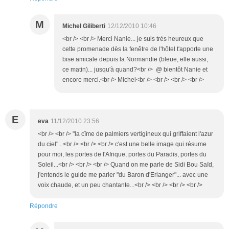
M
Michel Giliberti
12/12/2010 10:46
<br /> <br /> Merci Nanie... je suis très heureux que
cette promenade dès la fenêtre de l'hôtel t'apporte une
bise amicale depuis la Normandie (bleue, elle aussi,
ce matin)... jusqu'à quand?<br /> @ bientôt Nanie et
encore merci.<br /> Michel<br /> <br /> <br /> <br />
E
eva
11/12/2010 23:56
<br /> <br /> "la cîme de palmiers vertigineux qui griffaient l'azur
du ciel"...<br /> <br /> <br /> c'est une belle image qui résume
pour moi, les portes de l'Afrique, portes du Paradis, portes du
Soleil...<br /> <br /> <br /> Quand on me parle de Sidi Bou Saïd,
j'entends le guide me parler "du Baron d'Erlanger"... avec une
voix chaude, et un peu chantante...<br /> <br /> <br /> <br />
Répondre