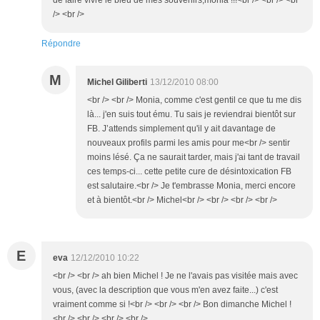
de faire vivre le bleu de mes souvenirs,monia !!!<br /> <br /> <br
/> <br />
Répondre
M
Michel Giliberti
13/12/2010 08:00
<br /> <br /> Monia, comme c'est gentil ce que tu me dis
là... j'en suis tout ému. Tu sais je reviendrai bientôt sur
FB. J’attends simplement qu'il y ait davantage de
nouveaux profils parmi les amis pour me<br /> sentir
moins lésé. Ça ne saurait tarder, mais j'ai tant de travail
ces temps-ci... cette petite cure de désintoxication FB
est salutaire.<br /> Je t'embrasse Monia, merci encore
et à bientôt.<br /> Michel<br /> <br /> <br /> <br />
E
eva
12/12/2010 10:22
<br /> <br /> ah bien Michel ! Je ne l'avais pas visitée mais avec
vous, (avec la description que vous m'en avez faite...) c'est
vraiment comme si !<br /> <br /> <br /> Bon dimanche Michel !
<br /> <br /> <br /> <br />