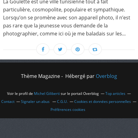
La Goulette est une ville tunisienne tout à fait
particulière, cosmopolite, populaire et sympathique.
Lorsqu’on se promène avec son appareil photo, il n’est
pas rare que la jeunesse vous demande de la
photographier, comme ici où je me baladais sur les...
Thème Magazine - Hébergé par
Overblog
Voir le profil de
Michel Giliberti
sur le portail Overblog
Top articles
Contact
Signaler un abus
C.G.U.
Cookies et données personnelles
Préférences cookies